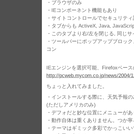
・ブラウザのみ
・IEコンポーネント機能もあり
・サイトコントロールでセキュリティ
・タブからも ActiveX, Java, JavaS
・このタブより右/左を閉じる, 同じ
・ツールバーにポップアップブロック
コン
IEエンジンを選択可能、Firefoxベース
http://pcweb.mycom.co.jp/news/2004/1
ちょっと入れてみました。
・インストールする際に、天気予報の
(ただしアメリカのみ)
・デフォだと妙な位置にメニューがあり
・動作自体は重くありません。つか寧
・テーマはギミック多彩でかっこいい