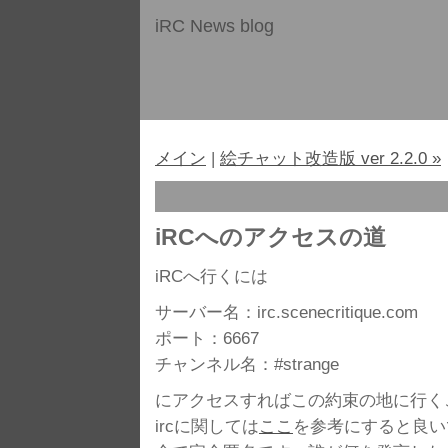
iRC News blog
メイン
|
絵チャット改造版 ver 2.2.0 »
iRCへのアクセスの道
iRCへ行くには
サーバー名：irc.scenecritique.com
ポート：6667
チャンネル名：#strange
にアクセスすればこの約束の地に行く
ircに関しては
ここ
を参考にすると良い