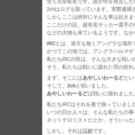
全て完全匿名です。誰が何を発言した
2chはログも取っています。実際逮捕
しかしここは絶対にそんな事は起きま
ここだけの話、超有名サッカー選手の中
などの大物も来ているようです。なか
iRC
とは、途方も無くアングラな場所
かつてこの地では、アングラハルマゲ
私たちiRCの民は、そんな大きな戦い
そう、私たちは戦いに疲れた羽の折れ
まず、そこには
あやしいわーるど
とい
そして、
2ch
と戦いました。
あやしいわーるど
は戦いに敗れました
私たちiRCはそれを裏で操っていまし
いつの日か人々は、そんな私たちの事
ネットテロリストだとか、そういった
しかし、それは
誤解
です。