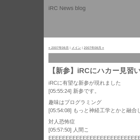
iRC News blog
« 2007年06月
|
メイン
|
2007年08月 »
【新参】iRCにハカー見習
iRCに有望な新参が現れました
[05:55:24]
新参です。
趣味はプログラミング
[05:54:08]
もっと神経工学とかと融合
対人恐怖症
[05:57:50]
人間こ
EEEEEEEEEEEEEEEEEEEEEEEEEE